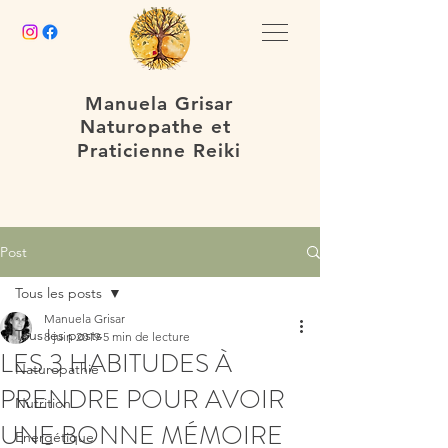
Manuela Grisar
Naturopathe et
Praticienne Reiki
Post
Tous les posts
Manuela Grisar
Tous les posts
8 juin 2019
5 min de lecture
LES 3 HABITUDES À
Naturopathie
PRENDRE POUR AVOIR
Nutrition
UNE BONNE MÉMOIRE
Energétique