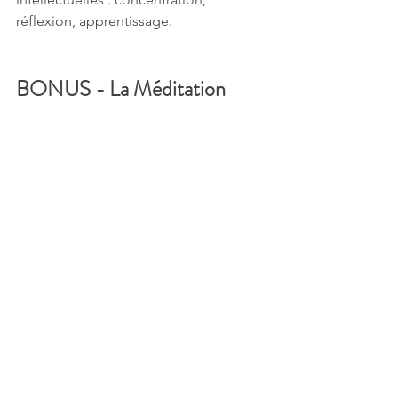
réflexion, apprentissage.
BONUS - La Méditation
Outre les effets incontestés de 
réduction du stress
 qu'apporte la 
méditation, la science se penche de 
plus en plus sur ses
 répercussions 
positives sur la mémoire
. Ainsi, les 
recherches du professeur en 
neurosciences Peter Malinowski 
pointent son action sur les réseaux 
cérébraux centraux qui travaillent lors 
de tâches cognitives. De son côté, 
Sarah Lazard, neuroscientifique de 
l'Hôpital Général du Massachusetts, 
indique qu'en méditant régulièrement 